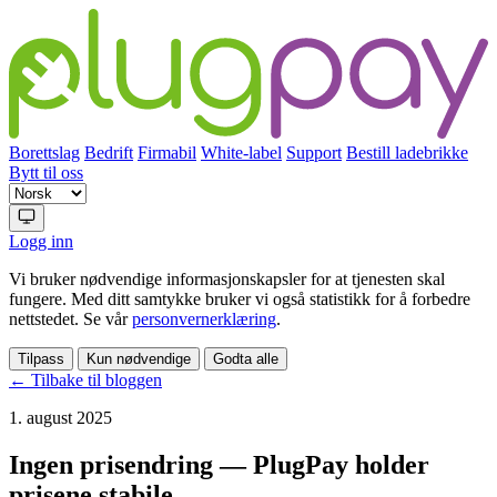
Borettslag
Bedrift
Firmabil
White-label
Support
Bestill ladebrikke
Bytt til oss
Logg inn
Vi bruker nødvendige informasjonskapsler for at tjenesten skal
fungere. Med ditt samtykke bruker vi også statistikk for å forbedre
nettstedet. Se vår
personvernerklæring
.
Tilpass
Kun nødvendige
Godta alle
← Tilbake til bloggen
1. august 2025
Ingen prisendring — PlugPay holder
prisene stabile