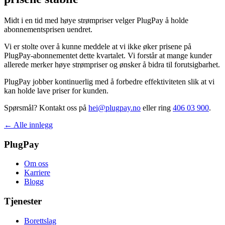
Midt i en tid med høye strømpriser velger PlugPay å holde
abonnementsprisen uendret.
Vi er stolte over å kunne meddele at vi ikke øker prisene på
PlugPay-abonnementet dette kvartalet. Vi forstår at mange kunder
allerede merker høye strømpriser og ønsker å bidra til forutsigbarhet.
PlugPay jobber kontinuerlig med å forbedre effektiviteten slik at vi
kan holde lave priser for kunden.
Spørsmål? Kontakt oss på
hei@plugpay.no
eller ring
406 03 900
.
← Alle innlegg
PlugPay
Om oss
Karriere
Blogg
Tjenester
Borettslag