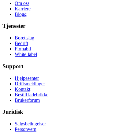
Om oss
Karriere
Blogg
Tjenester
Borettslag
Bedrift
Firmabil
White-label
Support
Hjelpesenter
Driftsmeldinger
Kontakt
Bestill ladebrikke
Brukerforum
Juridisk
Salgsbetingelser
Personvern