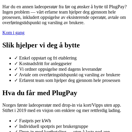
Har du en annen ladeoperatør fra før og ønsker å bytte til PlugPay?
Ingen problem — vårt erfarne team hjelper deg gjennom hele
prosessen, inkludert oppsigelse av eksisterende operatør, avtale om
overføringstidspunkt og varsling av brukere.
Kom i gang
Slik hjelper vi deg å bytte
✓
Enkel oppstart og fri etablering
✓
Kostnadsfritt for anleggseier
✓
Vi ordner oppsigelse med dagens leverandør
✓
Avtale om overføringstidspunkt og varsling av brukere
✓
Erfarent team som hjelper deg gjennom hele prosessen
Hva du får med PlugPay
Norges første ladeoperatør med drop-in via kort/Vipps uten app.
Stiftet i 2019 med en visjon om enklere og mer rettferdig lading.
✓
Fastpris per kWh
✓
Individuell spotpris per brukergruppe
✓
Drop-in med kortbetaling — uten å laste ned app