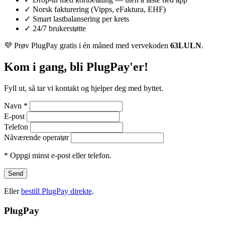
✓
Norsk fakturering (Vipps, eFaktura, EHF)
✓
Smart lastbalansering per krets
✓
24/7 brukerstøtte
💜 Prøv PlugPay gratis i én måned med vervekoden
63LULN
.
Kom i gang, bli PlugPay'er!
Fyll ut, så tar vi kontakt og hjelper deg med byttet.
Navn *
E-post
Telefon
Nåværende operatør
* Oppgi minst e-post eller telefon.
Send
Eller
bestill PlugPay direkte
.
PlugPay