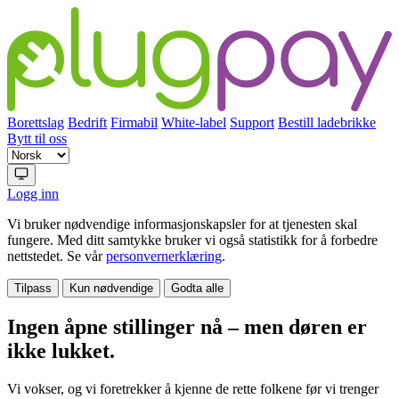
Borettslag
Bedrift
Firmabil
White-label
Support
Bestill ladebrikke
Bytt til oss
Logg inn
Vi bruker nødvendige informasjonskapsler for at tjenesten skal
fungere. Med ditt samtykke bruker vi også statistikk for å forbedre
nettstedet. Se vår
personvernerklæring
.
Tilpass
Kun nødvendige
Godta alle
Ingen åpne stillinger nå – men døren er
ikke lukket.
Vi vokser, og vi foretrekker å kjenne de rette folkene før vi trenger